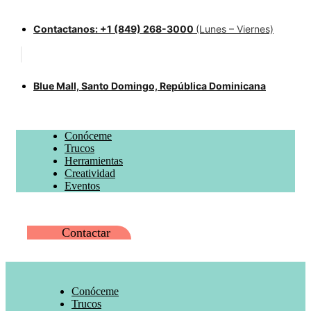
Contactanos: +1 (849) 268-3000
(Lunes – Viernes)
Blue Mall, Santo Domingo, República Dominicana
Conóceme
Trucos
Herramientas
Creatividad
Eventos
Contactar
Conóceme
Trucos