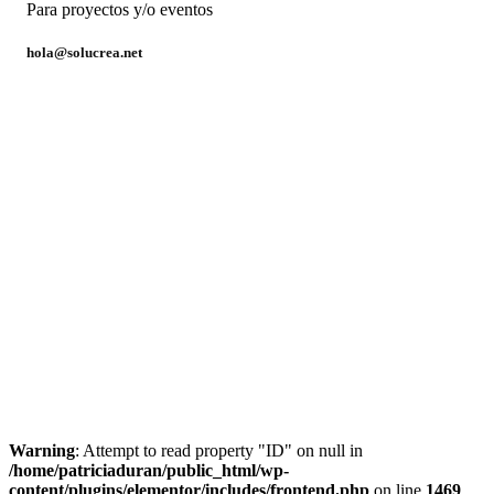
Para proyectos y/o eventos
hola@solucrea.net
Warning
: Attempt to read property "ID" on null in
/home/patriciaduran/public_html/wp-
content/plugins/elementor/includes/frontend.php
on line
1469