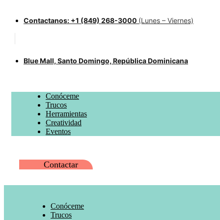
Contactanos: +1 (849) 268-3000
(Lunes – Viernes)
Blue Mall, Santo Domingo, República Dominicana
Conóceme
Trucos
Herramientas
Creatividad
Eventos
Contactar
Conóceme
Trucos