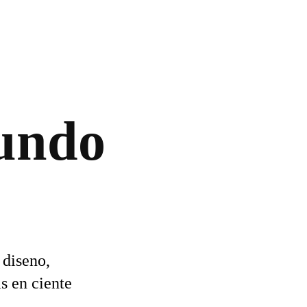
mundo
 diseno,
as en ciente