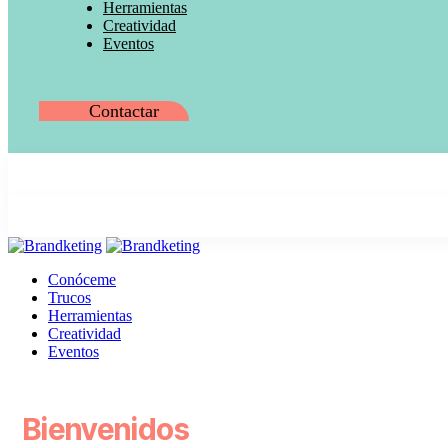
Herramientas
Creatividad
Eventos
Contactar
Conóceme
Trucos
Herramientas
Creatividad
Eventos
1win casino
Bienvenidos